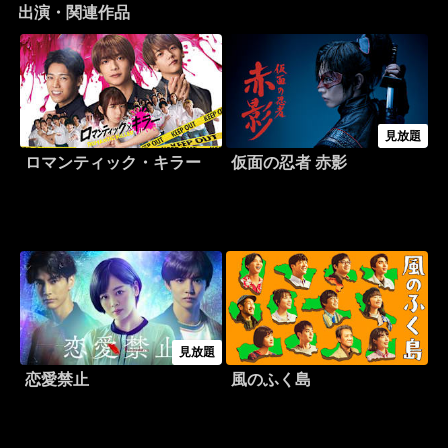
出演・関連作品
見放題
ロマンティック・キラー
仮面の忍者 赤影
見放題
恋愛禁止
風のふく島