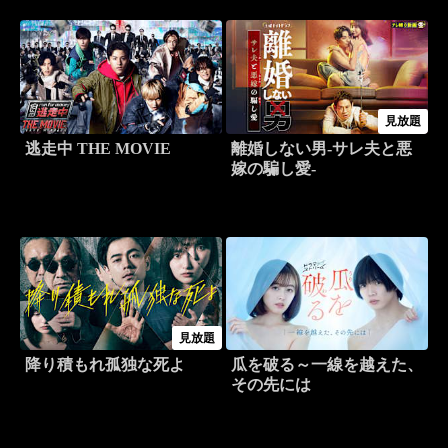
見放題
逃走中 THE MOVIE
離婚しない男-サレ夫と悪
嫁の騙し愛-
見放題
降り積もれ孤独な死よ
瓜を破る～一線を越えた、
その先には