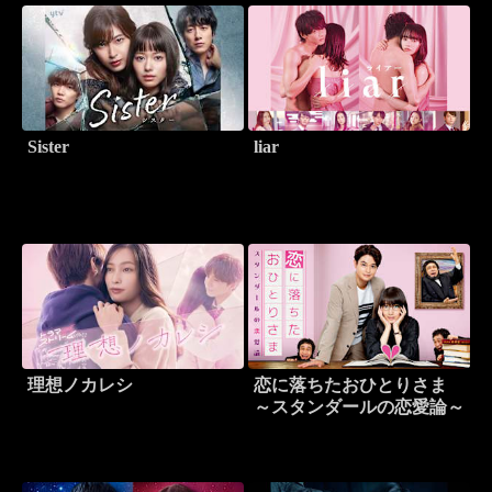
Sister
liar
理想ノカレシ
恋に落ちたおひとりさま
～スタンダールの恋愛論～