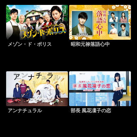
メゾン・ド・ポリス
昭和元禄落語心中
アンナチュラル
部長 風花凜子の恋