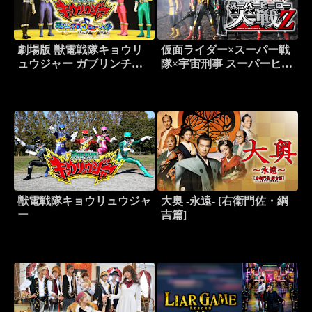
劇場版 獣電戦隊キョウリ
仮面ライダー×スーパー戦
ュウジャー ガブリンチ
隊×宇宙刑事 スーパーヒー
ョ・オブ・ミュージック
ロー大戦Z
獣電戦隊キョウリュウジャ
大奥 -永遠- [右衛門佐・綱
ー
吉篇]