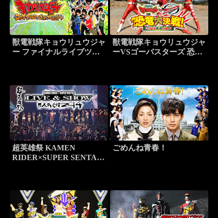
獣電戦隊キョウリュウジャ
獣電戦隊キョウリュウジャ
ー ファイナルライブツア
ーVSゴーバスターズ 恐竜
ー2014
大決戦！さらば永遠の友よ
超英雄祭 KAMEN
ごめんね青春！
RIDER×SUPER SENTAI
LIVE＆SHOW 2014