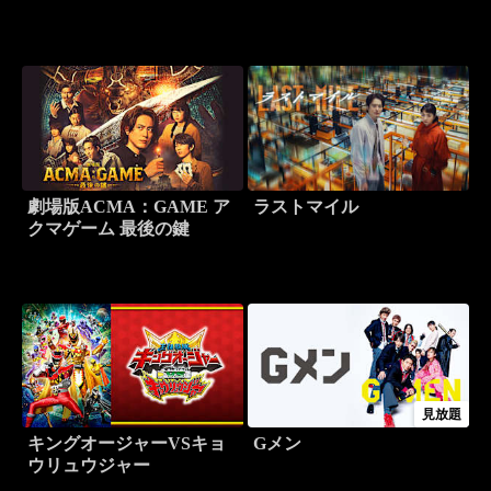
劇場版ACMA：GAME ア
ラストマイル
クマゲーム 最後の鍵
見放題
キングオージャーVSキョ
Gメン
ウリュウジャー