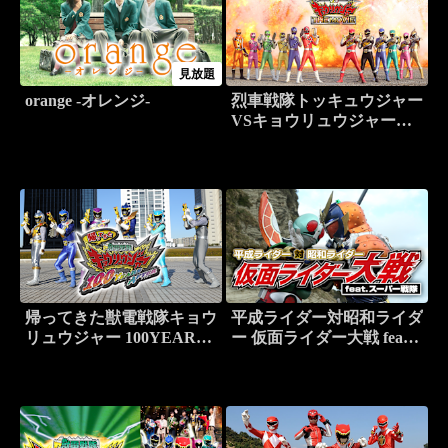
見放題
orange -オレンジ-
烈車戦隊トッキュウジャー
VSキョウリュウジャー
THE MOVIE
帰ってきた獣電戦隊キョウ
平成ライダー対昭和ライダ
リュウジャー 100YEARS
ー 仮面ライダー大戦 feat.
AFTER
スーパー戦隊