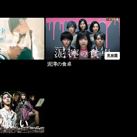
見放題
ド
泥濘の食卓