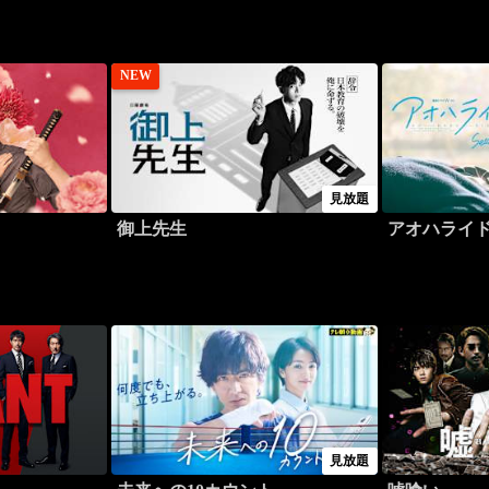
NEW
見放題
御上先生
アオハライ
見放題