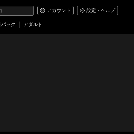
アカウント
設定・ヘルプ
料パック
アダルト