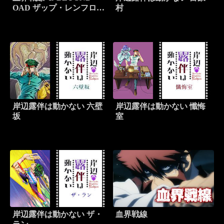
OAD ザップ・レンフロ因
村
果応報中！！／バッカーデ
ィオの雫
岸辺露伴は動かない 六壁
岸辺露伴は動かない 懺悔
坂
室
岸辺露伴は動かない ザ・
血界戦線