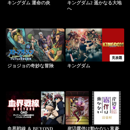
キングダム 運命の炎
キングダム2 遥かなる大地
へ
見放題
ジョジョの奇妙な冒険
キングダム
血界戦線 ＆ BEYOND
岸辺露伴は動かない 富豪