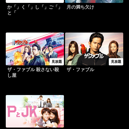
か「」く「」し「」ご「」
月の満ち欠け
と「
見放題
見放題
ザ・ファブル 殺さない殺
ザ・ファブル
し屋