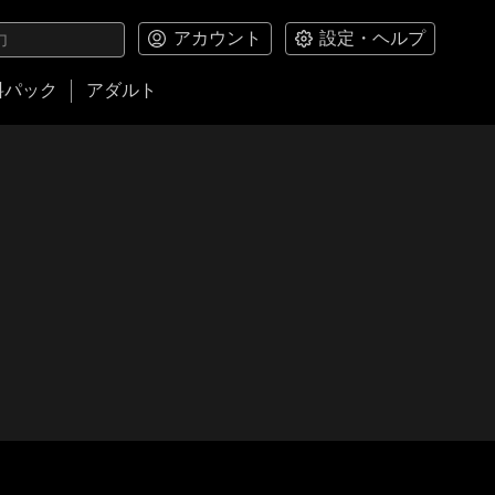
アカウント
設定・ヘルプ
料パック
アダルト