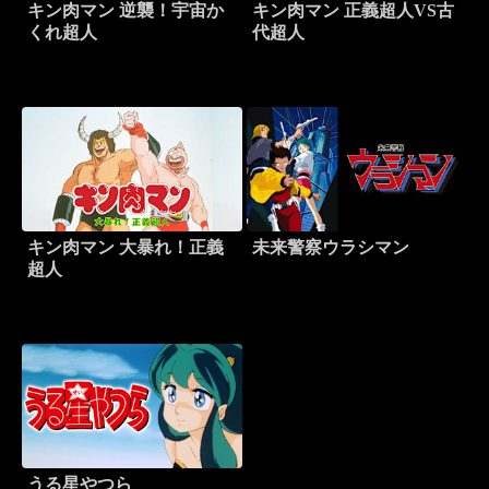
キン肉マン 逆襲！宇宙か
キン肉マン 正義超人VS古
くれ超人
代超人
キン肉マン 大暴れ！正義
未来警察ウラシマン
超人
うる星やつら