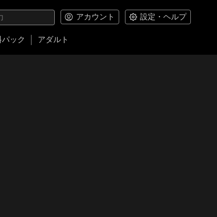
アカウント
設定・ヘルプ
料パック
アダルト