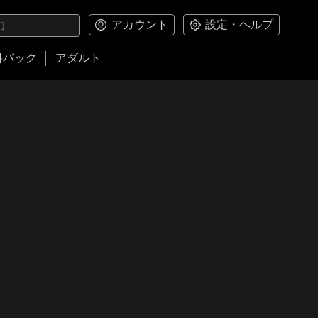
アカウント
設定・ヘルプ
料パック
アダルト