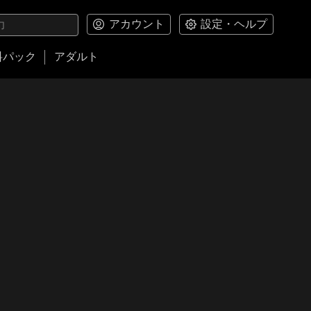
アカウント
設定・ヘルプ
料パック
アダルト