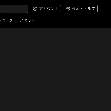
アカウント
設定・ヘルプ
料パック
アダルト