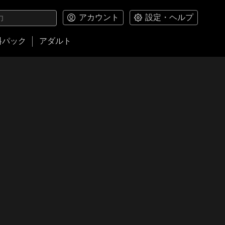
アカウント
設定・ヘルプ
料パック
アダルト