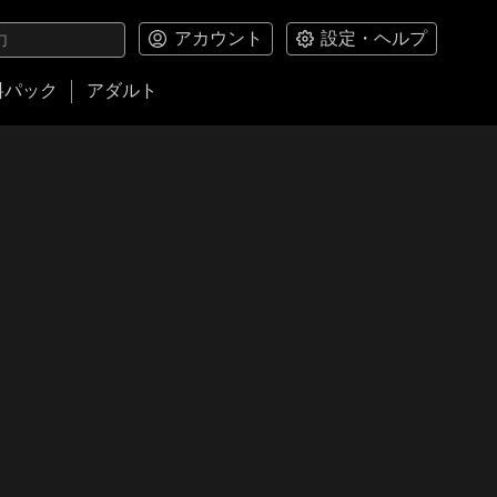
アカウント
設定・ヘルプ
料パック
アダルト