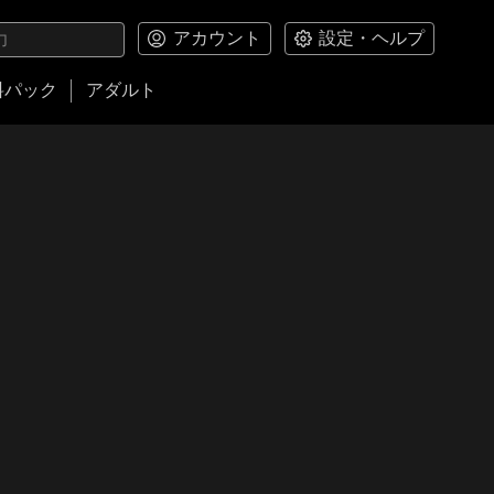
アカウント
設定・ヘルプ
料パック
アダルト