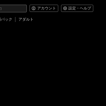
アカウント
設定・ヘルプ
料パック
アダルト