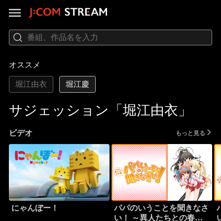
オススメ
堀江由衣
堀江慶
サジェッション「堀江由衣」
ビデオ
もっと見る
にゃんぼー！
パパのいうことを聞きなさ
い！ ～異人たちとの春～