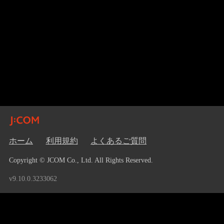
ホーム
利用規約
よくあるご質問
Copyright © JCOM Co., Ltd. All Rights Reserved.
v9.10.0.3233062