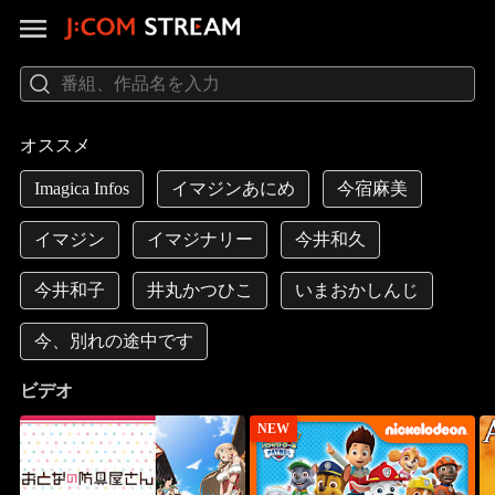
オススメ
Imagica Infos
イマジンあにめ
今宿麻美
イマジン
イマジナリー
今井和久
今井和子
井丸かつひこ
いまおかしんじ
今、別れの途中です
ビデオ
NEW