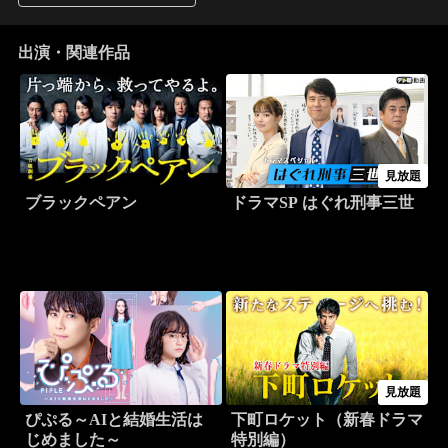
出演・関連作品
見放題
ブラックペアン
ドラマSP はぐれ刑事三世
見放題
ぴぷる～AIと結婚生活は
下町ロケット（新春ドラマ
じめました～
特別編）