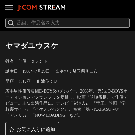
ヤマダユウスケ
役者・俳優 タレント
誕生日：1987年7月29日
出身地：埼玉県川口市
星座：しし座
血液型：O
若手男性俳優集団D-BOYSのメンバー。2008年、第5回D-BOYSオ
ーディションでグランプリを受賞し、映画『喧嘩番長』で俳優デ
ビュー。主な出演作品に、テレビ「交渉人2」「帝王、映画『学
校裏サイト』『イケメンバンク』、舞台「鴉～KARASU～04」
「アメリカ」「NOW LOADING」など。
お気に入りに追加