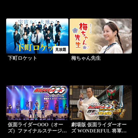
見放題
下町ロケット
梅ちゃん先生
仮面ライダーOOO（オー
劇場版 仮面ライダーオー
ズ）ファイナルステージ＆
ズ WONDERFUL 将軍と
番組キャストトークショー
21のコアメダル