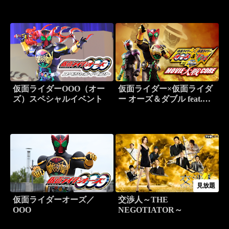
仮面ライダーOOO（オー
仮面ライダー×仮面ライダ
ズ）スペシャルイベント
ー オーズ＆ダブル feat.ス
カル MOVIE大戦CORE
見放題
仮面ライダーオーズ／
交渉人～THE
OOO
NEGOTIATOR～