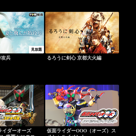
見放題
特攻兵
るろうに剣心 京都大火編
ライダーオーズ
仮面ライダーOOO（オーズ）ス