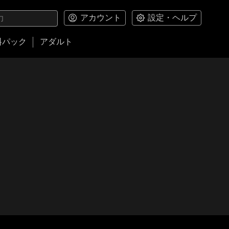
アカウント
設定・ヘルプ
料パック
アダルト