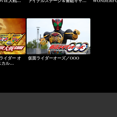
VIE大戦
ァイナルステージ＆番組キャス
WONDERF
トトークショー
メダル
ライダー オ
仮面ライダーオーズ／OOO
.スカル