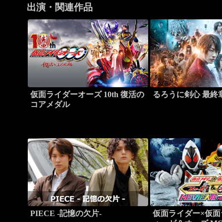
出演・関連作品
仮面ライダーオーズ 10th 復活の
るろうに剣心 最終章 T
コアメダル
PIECE -記憶の欠片-
仮面ライダー×仮面