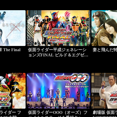
he Final
仮面ライダー平成ジェネレーシ
妻と飛んだ
ョンズFINAL ビルド＆エグゼイ
ドwithレジェンドライダー
ライダー フ
仮面ライダーOOO（オーズ）フ
劇場版 仮面