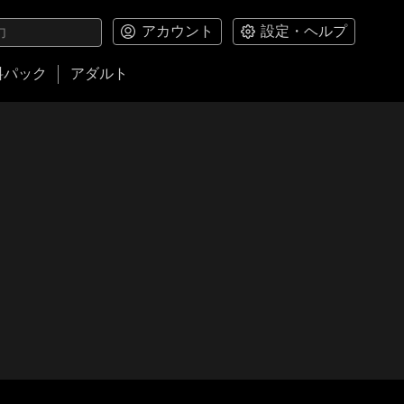
アカウント
設定・ヘルプ
料パック
アダルト