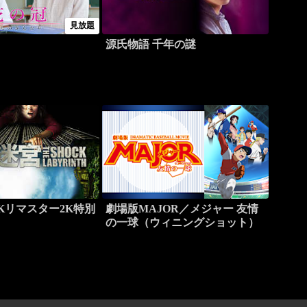
見放題
源氏物語 千年の謎
Kリマスター2K特別
劇場版MAJOR／メジャー 友情
の一球（ウィニングショット）