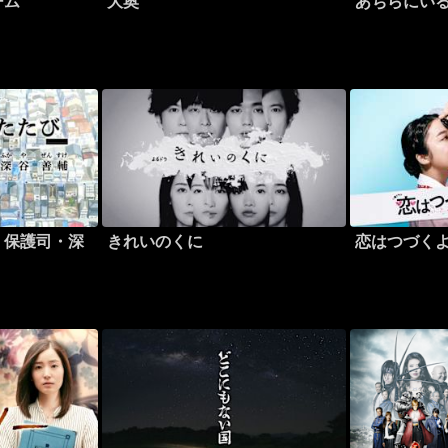
ーム
大奥
あちらにい
 保護司・深
きれいのくに
恋はつづく