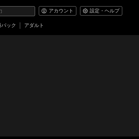
アカウント
設定・ヘルプ
料パック
アダルト