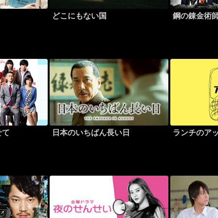
どこにもない国
鋼の錬金術
せて
日本のいちばん長い日
ランチのア