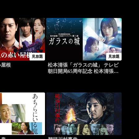
見放題
見放題
い屋根
松本清張「ガラスの城」 テレビ
朝日開局65周年記念 松本清張二
夜連続ドラマプレミアム