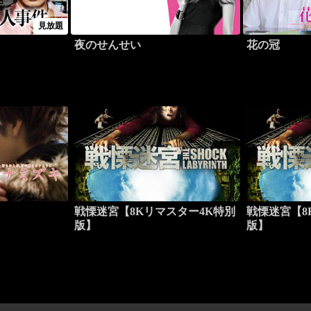
見放題
夜のせんせい
花の冠
戦慄迷宮【8Kリマスター4K特別
戦慄迷宮【8
版】
版】