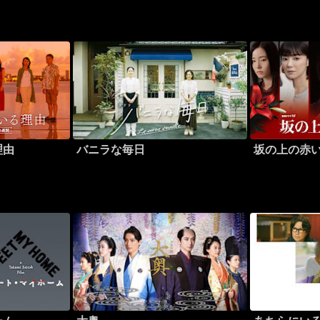
理由
バニラな毎日
坂の上の赤