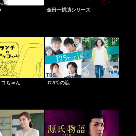
師
金田一耕助シリーズ
ッコちゃん
37.5℃の涙