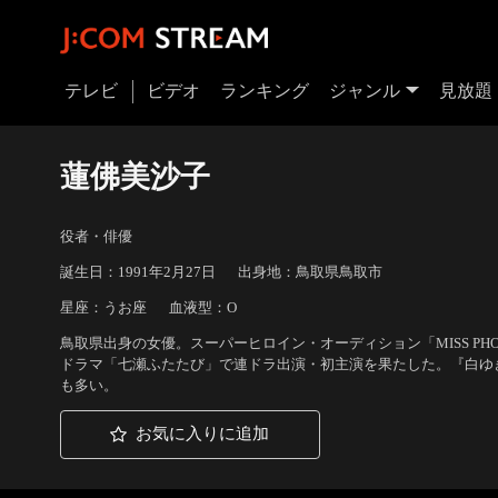
テレビ
ビデオ
ランキング
ジャンル
見放題
蓮佛美沙子
役者・俳優
誕生日：1991年2月27日
出身地：鳥取県鳥取市
星座：うお座
血液型：O
鳥取県出身の女優。スーパーヒロイン・オーディション「MISS PHO
ドラマ「七瀬ふたたび」で連ドラ出演・初主演を果たした。『白ゆき姫
も多い。
お気に入りに追加