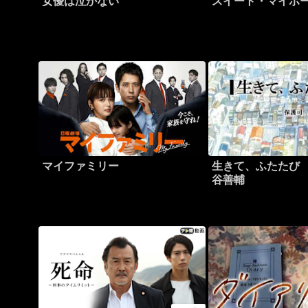
女優は泣かない
スイート・マイホ
マイファミリー
生きて、ふたたび
谷善輔