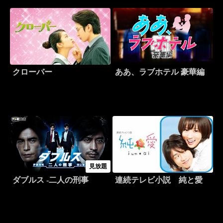
クローバー
ああ、ラブホテル 豪華編
見放題
ダブルス -二人の刑事
連続テレビ小説 純と愛