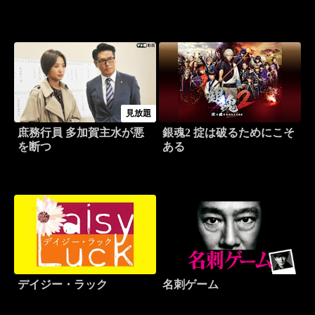
見放題
庶務行員 多加賀主水が悪
銀魂2 掟は破るためにこそ
を断つ
ある
デイジー・ラック
名刺ゲーム