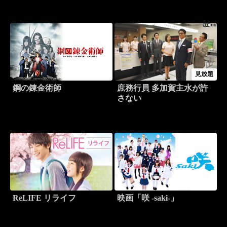
見放題
鋼の錬金術師
庶務行員 多加賀主水が許
さない
ReLIFE リライフ
映画「咲 -saki-」