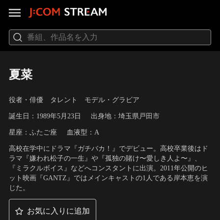
夏菜
役者・俳優 タレント モデル・グラビア
誕生日：1989年5月23日
出身地：埼玉県戸田市
星座：ふたご座
血液型：A
高校在学中にドラマ『ガチバカ！』でデビュー。高校卒業後はド
ラマ『嫌われ松子の一生』や『孤独の賭け〜愛しき人よ〜』、
『ミラクルボイス』などへコンスタントに出演。2011年公開のヒ
ット映画『GANTZ』ではメインキャストの1人である岸本恵を演
じた。
お気に入りに追加