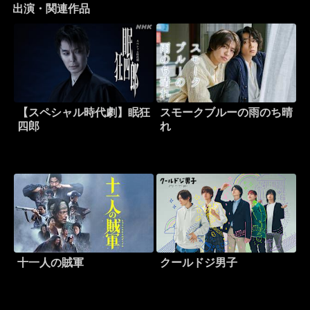
出演・関連作品
【スペシャル時代劇】眠狂
スモークブルーの雨のち晴
四郎
れ
十一人の賊軍
クールドジ男子