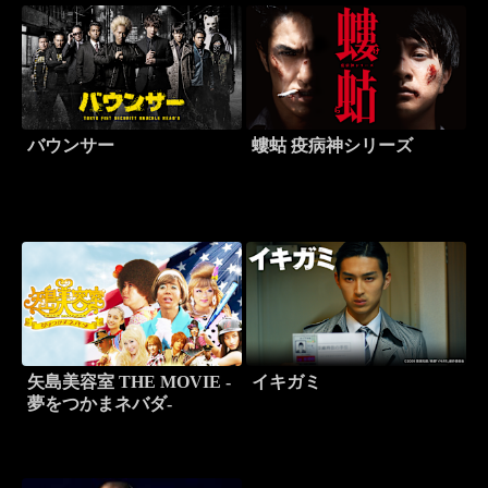
バウンサー
螻蛄 疫病神シリーズ
矢島美容室 THE MOVIE -
イキガミ
夢をつかまネバダ-