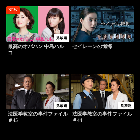
NEW
見放題
最高のオバハン 中島ハル
セイレーンの懺悔
コ
見放題
見放題
法医学教室の事件ファイル
法医学教室の事件ファイル
＃45
＃44