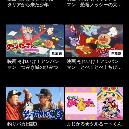
タリアから来た少年
マン 恐竜ノッシーの大冒
険
見放題
見放題
映画 それいけ！アンパン
映画 それいけ！アンパン
マン つみき城のひみつ
マン とべ！とべ！ちびご
ん
釣りバカ日誌3
まじかる★タルるートくん