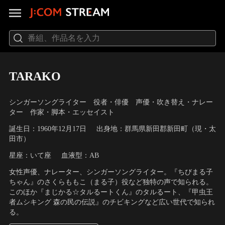
TARAKO
シンガーソングライター 役者・俳優 声優・吹き替え・ナレー
ター 作家・脚本・エッセイスト
誕生日：1960年12月17日
出身地：群馬県新田郡新田町（現・太
田市）
星座：いて座
血液型：AB
女性声優、ナレーター、シンガーソングライター。『ちびまる子
ちゃん』のさくらももこ（まる子）役など独特の声で知られる。
このほか『まじかる☆タルるートくん』のタルるート、『甲虫王
者ムシキング 森の民の伝説』のチビキングなど広い世代で知られ
る。