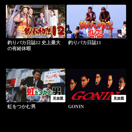
釣りバカ日誌12 史上最大
釣りバカ日誌11
の有給休暇
見放題
見放題
虹をつかむ男
GONIN