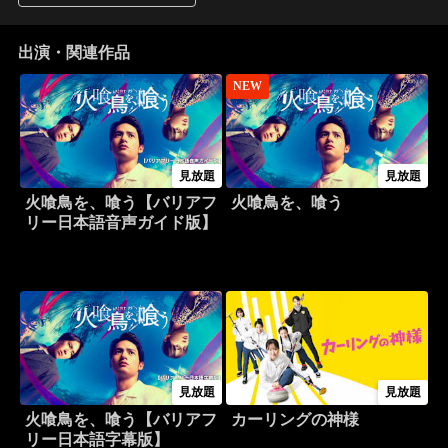
出演・関連作品
NEW
見放題
見放題
火喰鳥を、喰う【バリアフ
火喰鳥を、喰う
リー日本語音声ガイド版】
見放題
見放題
火喰鳥を、喰う【バリアフ
カーリングの神様
リー日本語字幕版】