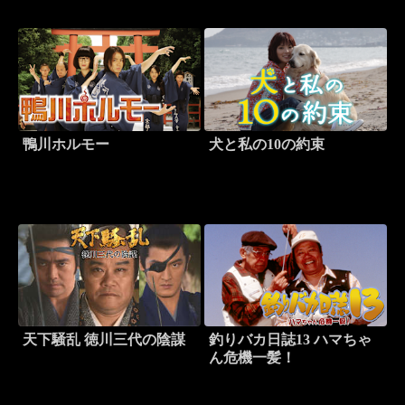
鴨川ホルモー
犬と私の10の約束
天下騒乱 徳川三代の陰謀
釣りバカ日誌13 ハマちゃ
ん危機一髪！