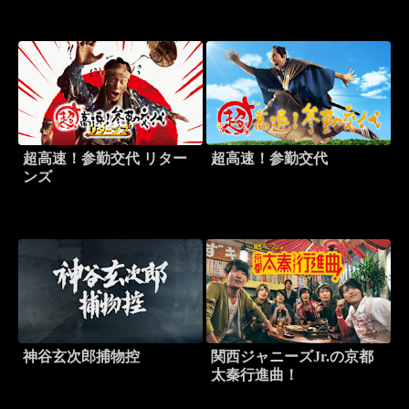
超高速！参勤交代 リター
超高速！参勤交代
ンズ
神谷玄次郎捕物控
関西ジャニーズJr.の京都
太秦行進曲！