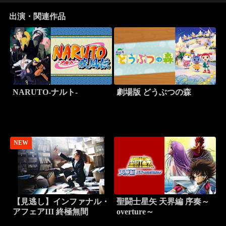
出演・関連作品
NARUTO-ナルト-
劇場版 どうぶつの森
NEW
【見逃し】インファナル・
聖闘士星矢 天界編 序奏～
アフェアIII 終極無間
overture～