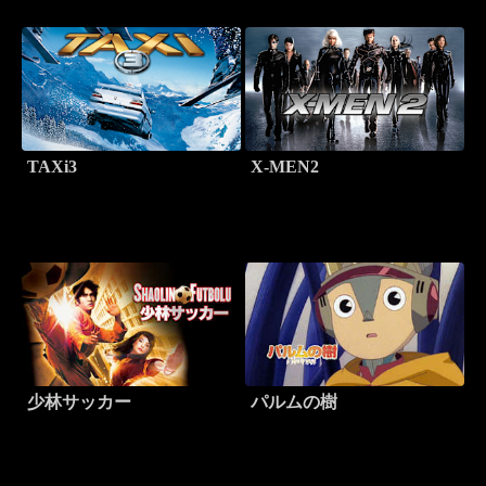
TAXi3
X-MEN2
少林サッカー
パルムの樹