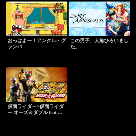
おっはよー！アンクル・グ
この男子、人魚ひろいまし
ランパ
た。
仮面ライダー×仮面ライダ
ー オーズ＆ダブル feat.ス
カル MOVIE大戦CORE