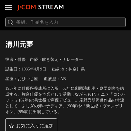
清川元夢
役者・俳優 声優・吹き替え・ナレーター
誕生日：1935年4月9日
出身地：神奈川県
星座：おひつじ座
血液型：AB
1957年に俳優座養成所に入所、62年に劇団演劇座・劇団劇舎を結
成する。舞台俳優を本業として活動しながらもTVアニメ「コンバ
ット!」(62年)の兵士役で声優デビュー。庵野秀明監督作品の常連
として「ふしぎの海のナディア」(90年)や「新世紀エヴァンゲリ
オン」(95年)に出演している。
お気に入りに追加