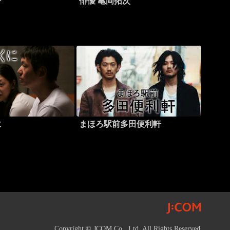
ン
俳優 亀岡拓次
に
まほろ駅前多田便利軒
Copyright © JCOM Co., Ltd. All Rights Reserved.