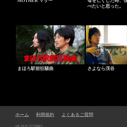
MOTHER マザー
母を亡くした時、
べたいと思った。
まほろ駅前狂騒曲
さよなら渓谷
ホーム
利用規約
よくあるご質問
v9.10.0.3233062