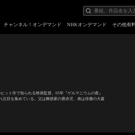
チャンネル！オンデマンド
NHKオンデマンド
その他有
などのヒット作で知られる映画監督。05年『ゲルマニウムの夜』
れ注目を集めている。父は舞踏家の麿赤児、弟は俳優の大森