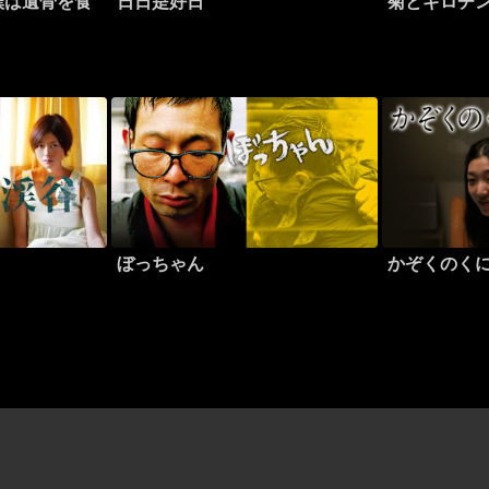
僕は遺骨を食
日日是好日
菊とギロチ
ぼっちゃん
かぞくのく