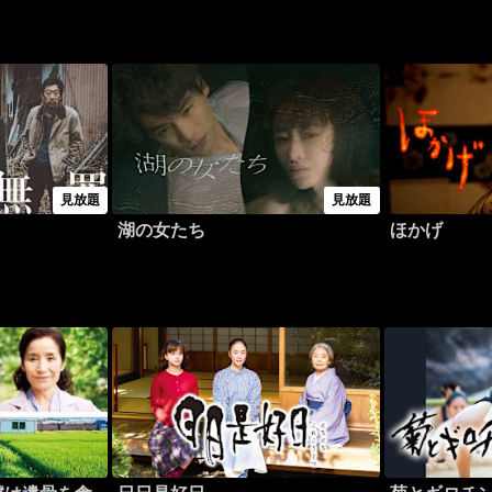
見放題
見放題
湖の女たち
ほかげ