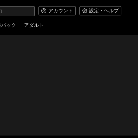
アカウント
設定・ヘルプ
料パック
アダルト