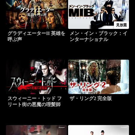
見放題
グラディエーターII 英雄を
メン・イン・ブラック：イ
呼ぶ声
ンターナショナル
スウィーニー・トッド フ
ザ・リング2 完全版
リート街の悪魔の理髪師