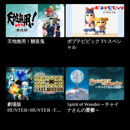
天地無用！魎皇鬼
ポプテピピック TVスペシ
ャル
劇場版
Spirit of Wonder～チャイ
HUNTER×HUNTER -The
ナさんの憂鬱～
LAST MISSION-