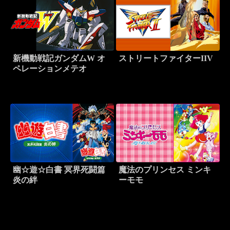
新機動戦記ガンダムW オ
ストリートファイターIIV
ペレーションメテオ
幽☆遊☆白書 冥界死闘篇
魔法のプリンセス ミンキ
炎の絆
ーモモ