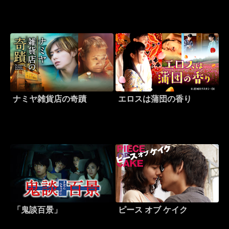
ナミヤ雑貨店の奇蹟
エロスは蒲団の香り
「鬼談百景」
ピース オブ ケイク