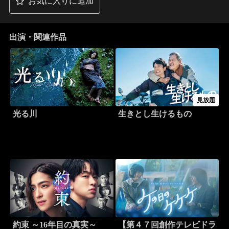
お気に入りに追加
出演・関連作品
見放題
光る川
生きとし生けるもの
約束 ～16年目の真実～
【第４７回創作テレビドラ