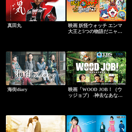
真田丸
映画 妖怪ウォッチ エンマ
大王と5つの物語だニャ
ン！
海街diary
映画「WOOD JOB！（ウ
ッジョブ） -神去なあなあ
日常-」