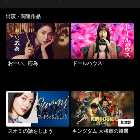
出演・関連作品
おーい、応為
ドールハウス
見放題
スオミの話をしよう
キングダム 大将軍の帰還