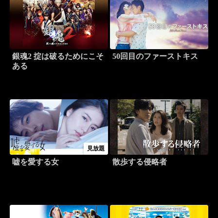
銀魂2 掟は破るためにこそ
50回目のファーストキス
ある
見放題
嘘を愛する女
散歩する侵略者