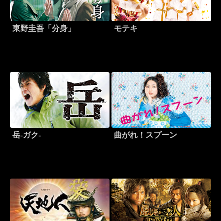
東野圭吾「分身」
モテキ
岳-ガク-
曲がれ！スプーン