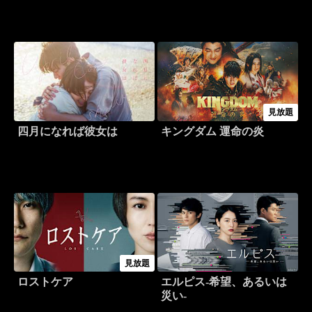
見放題
四月になれば彼女は
キングダム 運命の炎
見放題
ロストケア
エルピス-希望、あるいは
災い-