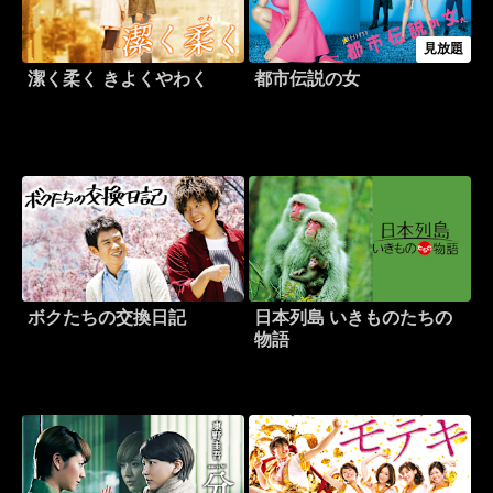
見放題
潔く柔く きよくやわく
都市伝説の女
ボクたちの交換日記
日本列島 いきものたちの
物語