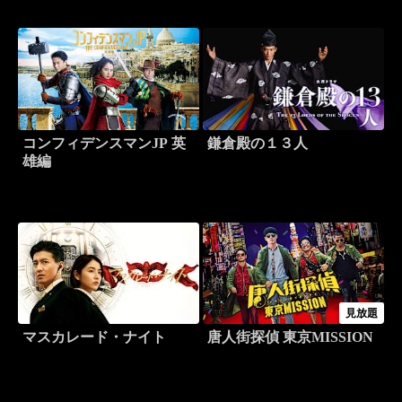
コンフィデンスマンJP 英
鎌倉殿の１３人
雄編
見放題
マスカレード・ナイト
唐人街探偵 東京MISSION