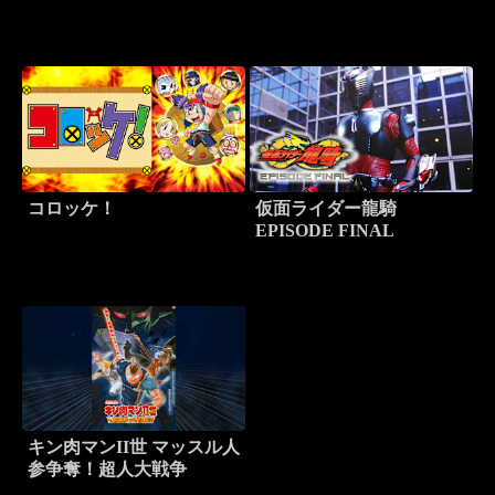
コロッケ！
仮面ライダー龍騎
EPISODE FINAL
キン肉マンII世 マッスル人
参争奪！超人大戦争