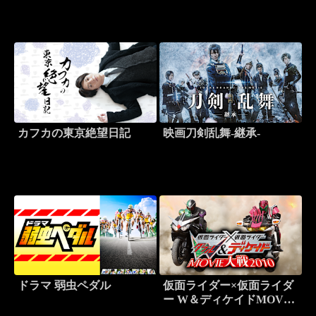
カフカの東京絶望日記
映画刀剣乱舞-継承-
ドラマ 弱虫ペダル
仮面ライダー×仮面ライダ
ー W＆ディケイドMOVIE
大戦2010