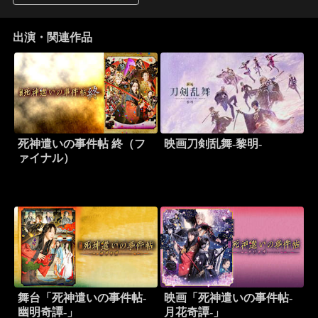
出演・関連作品
死神遣いの事件帖 終（フ
映画刀剣乱舞-黎明-
ァイナル）
舞台「死神遣いの事件帖-
映画「死神遣いの事件帖-
幽明奇譚-」
月花奇譚-」