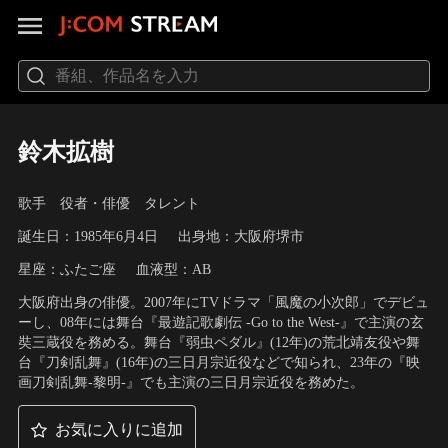
鈴木拡樹
歌手 役者・俳優 タレント
誕生日：1985年6月4日
出身地：大阪府堺市
星座：ふたご座
血液型：AB
大阪府出身の俳優。2007年にTVドラマ「風魔の小次郎」でデビュ
ーし、08年には舞台『最遊記歌劇伝 -Go to the West-』で主演の玄
奘三蔵役を務める。舞台『弱虫ペダル』(12年)の荒北靖友役や舞
台『刀剣乱舞』(16年)の三日月宗近役などで知られ、23年の『映
画刀剣乱舞-黎明-』でも主演の三日月宗近役を務めた。
お気に入りに追加