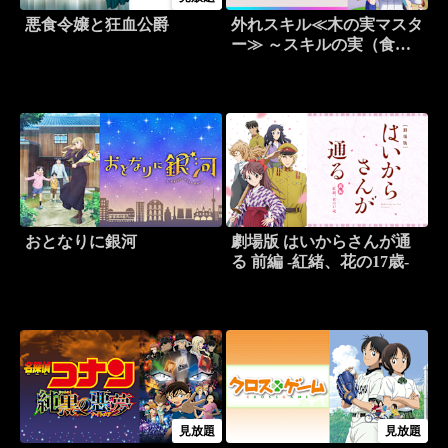
悪食令嬢と狂血公爵
外れスキル≪木の実マスタ
ー≫ ～スキルの実（食べ
たら死ぬ）を無限に食べら
れるようになった件につい
て～
おとなりに銀河
劇場版 はいからさんが通
る 前編 -紅緒、花の17歳-
見放題
見放題