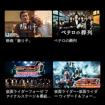
映画「振り子」
ペテロの葬列
仮面ライダーフォーゼ フ
仮面ライダー×仮面ライダ
ァイナルステージ＆番組キ
ー ウィザード＆フォーゼ
ャストトークショー
MOVIE大戦アルティメイ