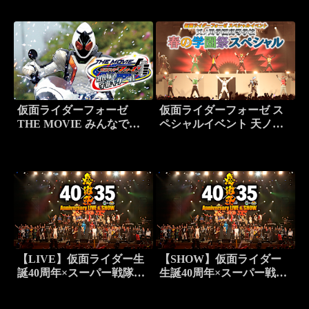
タム
仮面ライダーフォーゼ
仮面ライダーフォーゼ ス
THE MOVIE みんなで宇
ペシャルイベント 天ノ川
宙キターッ！
学園高等学校 春の学園祭
スペシャル
【LIVE】仮面ライダー生
【SHOW】仮面ライダー
誕40周年×スーパー戦隊シ
生誕40周年×スーパー戦隊
リーズ35作品記念 40×35
シリーズ35作品記念 40×35
感謝祭 Anniversary LIVE
感謝祭 Anniversary LIVE