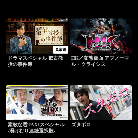
見放題
ドラマスペシャル 叡古教
HK／変態仮面 アブノーマ
授の事件簿
ル・クライシス
素敵な選TAXIスペシャル
ズタボロ
-湯けむり連続選択肢-