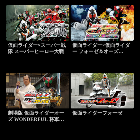
＆SHOW
＆SHOW
仮面ライダー×スーパー戦
仮面ライダー×仮面ライダ
隊 スーパーヒーロー大戦
ー フォーゼ＆オーズ
MOVIE大戦MEGA MAX
劇場版 仮面ライダーオー
仮面ライダーフォーゼ
ズ WONDERFUL 将軍と
21のコアメダル