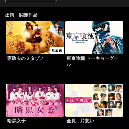
出演・関連作品
見放題
家政夫のミタゾノ
東京喰種 トーキョーグー
ル
暗黒女子
全員、片想い