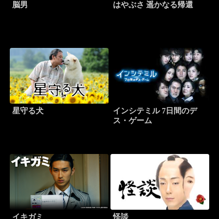
脳男
はやぶさ 遥かなる帰還
星守る犬
インシテミル 7日間のデ
ス・ゲーム
イキガミ
怪談