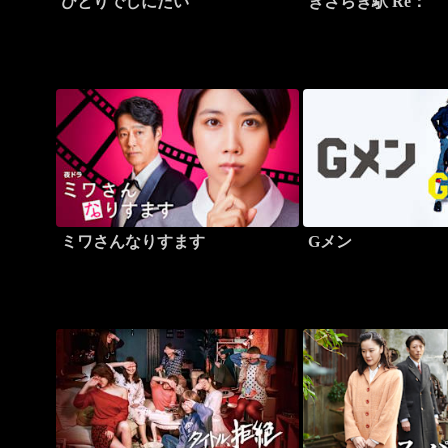
ひとりでしにたい
きさらぎ駅 Re：
ミワさんなりすます
Gメン