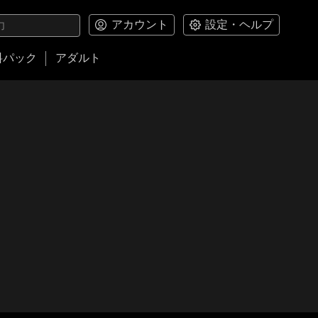
アカウント
設定・ヘルプ
料パック
アダルト