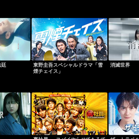
法廷
東野圭吾スペシャルドラマ「雪
消滅世界
煙チェイス」