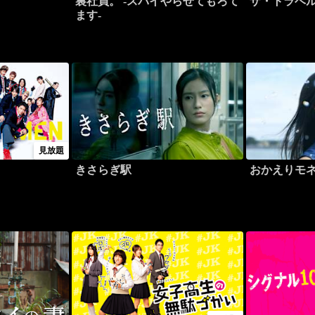
裏社員。 -スパイやらせてもろて
ザ・トラベ
ます-
見放題
きさらぎ駅
おかえりモ