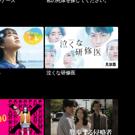
ルナース
私の死体を探してください。
見放題
ネ
泣くな研修医