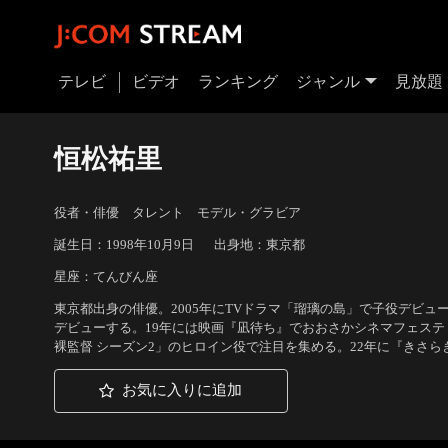
テレビ
ビデオ
ランキング
ジャンル
見放題
恒松祐里
役者・俳優 タレント モデル・グラビア
誕生日：1998年10月9日
出身地：東京都
星座：てんびん座
東京都出身の俳優。2005年にTVドラマ「瑠璃の島」で子役デビュ
デビューする。19年には映画『凪待ち』でおおさかシネマフェスティバル
裸監督 シーズン2」のヒロイン役で注目を集める。22年に『きさ
お気に入りに追加