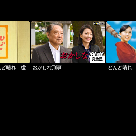
見放題
んど晴れ 総
おかしな刑事
どんど晴れ