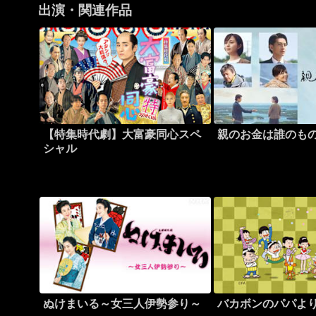
出演・関連作品
【特集時代劇】大富豪同心スペ
親のお金は誰のもの
シャル
ぬけまいる～女三人伊勢参り～
バカボンのパパよ