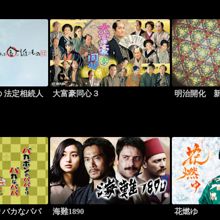
 法定相続人
大富豪同心３
明治開化 
りバカなパパ
海難1890
花燃ゆ