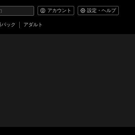
アカウント
設定・ヘルプ
料パック
アダルト