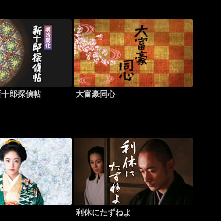
新十郎探偵帖
大富豪同心
利休にたずねよ