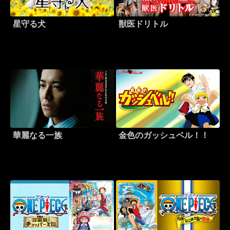
星守る犬
獣医ドリトル
華麗なる一族
金色のガッシュベル！！