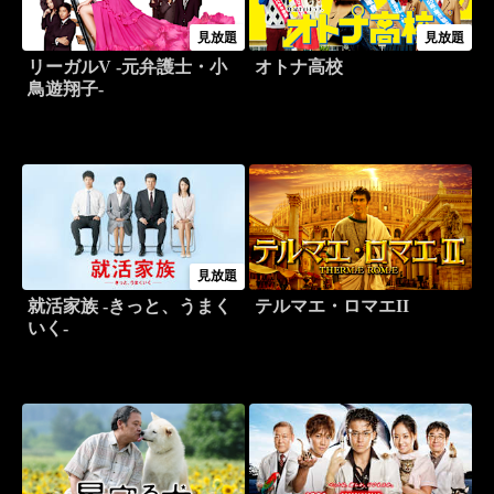
見放題
見放題
リーガルV -元弁護士・小
オトナ高校
鳥遊翔子-
見放題
就活家族 -きっと、うまく
テルマエ・ロマエII
いく-