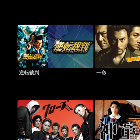
逆転裁判
一命