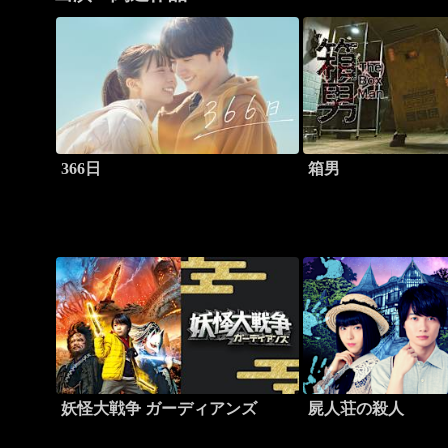
366日
箱男
妖怪大戦争 ガーディアンズ
屍人荘の殺人