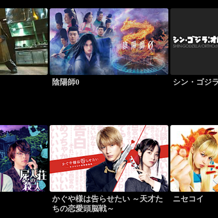
陰陽師0
シン・ゴジ
かぐや様は告らせたい ～天才た
ニセコイ
ちの恋愛頭脳戦～