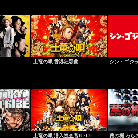
土竜の唄 香港狂騒曲
シン・ゴジ
土竜の唄 潜入捜査官REIJI
藁の楯 わら