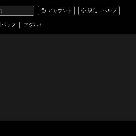
アカウント
設定・ヘルプ
料パック
アダルト