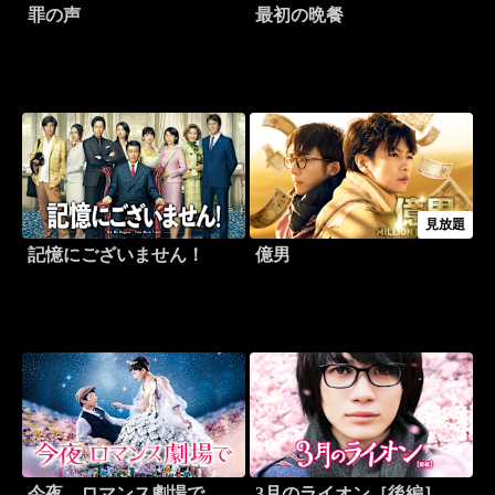
罪の声
最初の晩餐
見放題
記憶にございません！
億男
今夜、ロマンス劇場で
3月のライオン［後編］