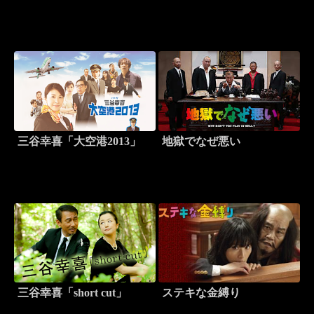
三谷幸喜「大空港2013」
地獄でなぜ悪い
三谷幸喜「short cut」
ステキな金縛り