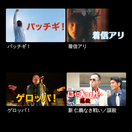
パッチギ！
着信アリ
ゲロッパ！
新 仁義なき戦い／謀殺