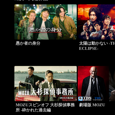
愚か者の身分
太陽は動かない -T
ECLIPSE-
MOZUスピンオフ 大杉探偵事務
劇場版 MOZU
所 -砕かれた過去編