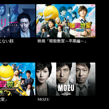
えない顔
映画「暗殺教室～卒業編～」
教室」
MOZU