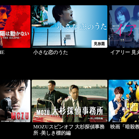
見放題
HE
小さな恋のうた
イアリー 見
MOZUスピンオフ 大杉探偵事務
映画「暗殺
所 -美しき標的編