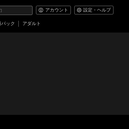
アカウント
設定・ヘルプ
料パック
アダルト