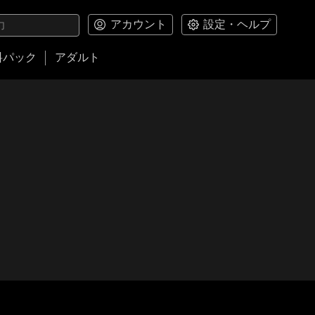
アカウント
設定・ヘルプ
料パック
アダルト