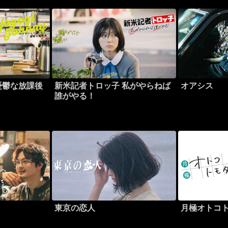
憂鬱な放課後
新米記者トロッ子 私がやらねば
オアシス
誰がやる！
東京の恋人
月極オトコ