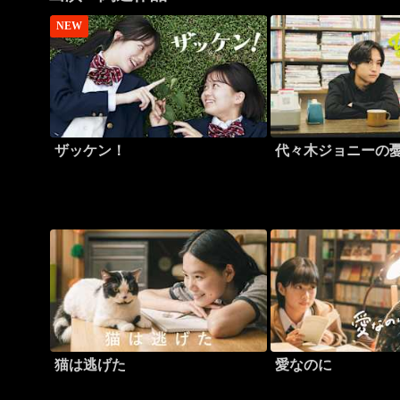
NEW
ザッケン！
代々木ジョニーの
猫は逃げた
愛なのに