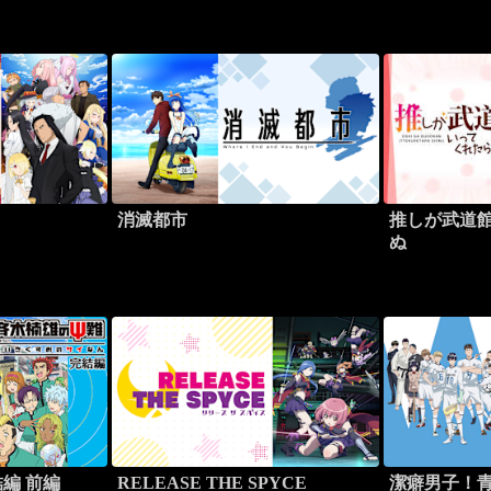
！
消滅都市
推しが武道
ぬ
編 前編
RELEASE THE SPYCE
潔癖男子！