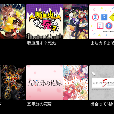
吸血鬼すぐ死ぬ
まちカドま
N
五等分の花嫁
出会って5秒