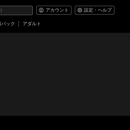
アカウント
設定・ヘルプ
料パック
アダルト