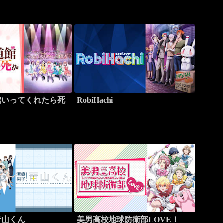
館いってくれたら死
RobiHachi
青山くん
美男高校地球防衛部LOVE！