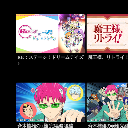
RE：ステージ！ドリームデイズ
魔王様、リトライ
♪
斉木楠雄のψ難 完結編 後編
斉木楠雄のψ難 完結