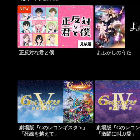
NEW
見放題
正反対な君と僕
よふかしのうた
劇場版『Gのレコンギスタ V』
劇場版『Gのレコン
「死線を越えて」
「激闘に叫ぶ愛」