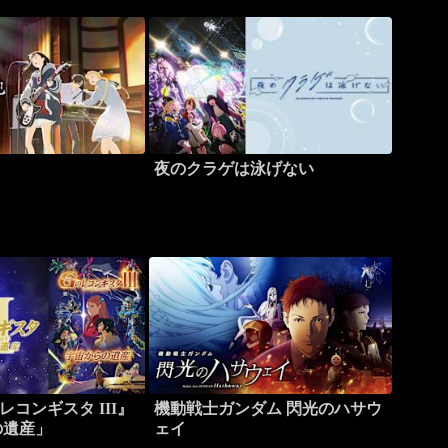
夜のクラゲは泳げない
コンギスタ III』
機動戦士ガンダム 閃光のハサウ
の遺産」
ェイ