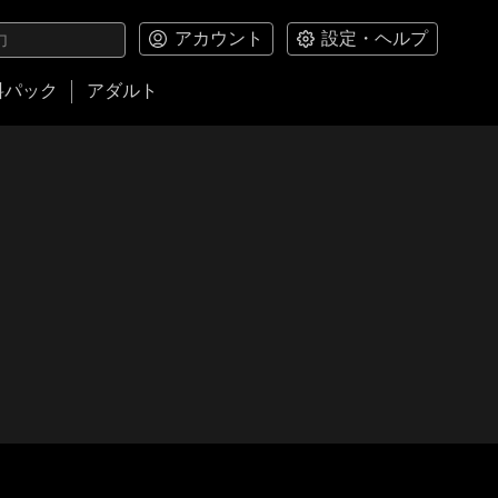
アカウント
設定・ヘルプ
料パック
アダルト