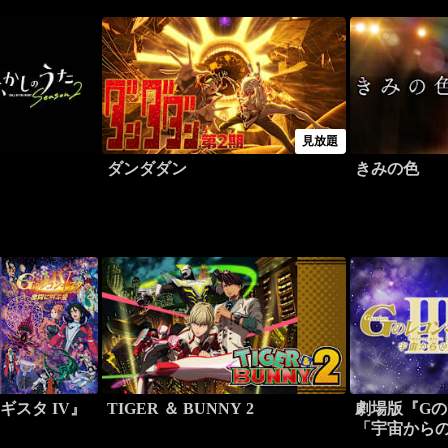
見放題
ダンダダン
きみの色
ギスタ IV』
TIGER ＆ BUNNY 2
劇場版『Gのレ
「宇宙から