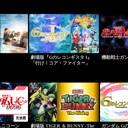
劇場版『Gのレコンギスタ I』
機動戦士ガン
「行け！コア・ファイター」
見放題
ユニコーン
劇場版 TIGER ＆ BUNNY -The
ガンダム G