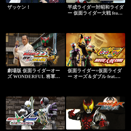
ザッケン！
平成ライダー対昭和ライダ
ー 仮面ライダー大戦 feat.
スーパー戦隊
劇場版 仮面ライダーオー
仮面ライダー×仮面ライダ
ズ WONDERFUL 将軍と
ー オーズ＆ダブル feat.ス
21のコアメダル
カル MOVIE大戦CORE