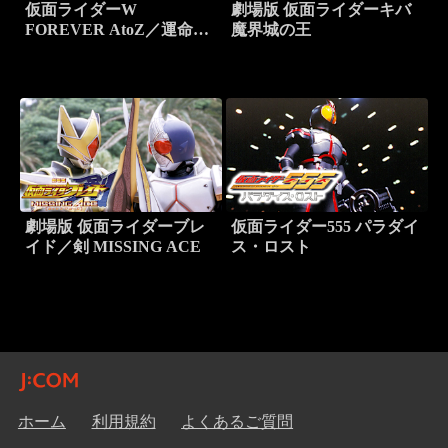
仮面ライダーW
劇場版 仮面ライダーキバ
FOREVER AtoZ／運命の
魔界城の王
ガイアメモリ
劇場版 仮面ライダーブレ
仮面ライダー555 パラダイ
イド／剣 MISSING ACE
ス・ロスト
ホーム
利用規約
よくあるご質問