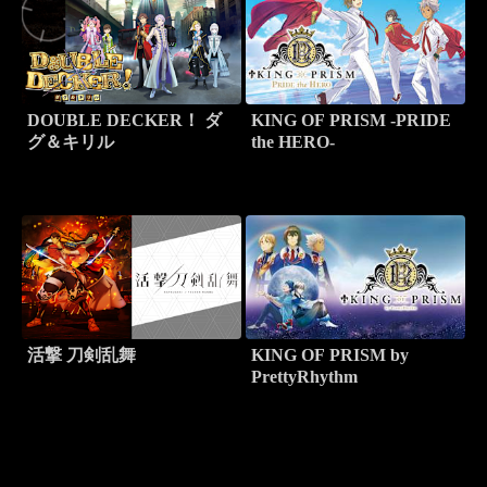
DOUBLE DECKER！ ダ
KING OF PRISM -PRIDE
グ＆キリル
the HERO-
活撃 刀剣乱舞
KING OF PRISM by
PrettyRhythm