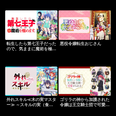
転生したら第七王子だった
悪役令嬢転生おじさん
ので、気ままに魔術を極め
ます
外れスキル≪木の実マスタ
ゴリラの神から加護された
ー≫ ～スキルの実（食べ
令嬢は王立騎士団で可愛が
たら死ぬ）を無限に食べら
られる
れるようになった件につい