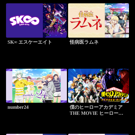
SK∞ エスケーエイト
怪病医ラムネ
number24
僕のヒーローアカデミア
THE MOVIE ヒーロー
ズ：ライジング