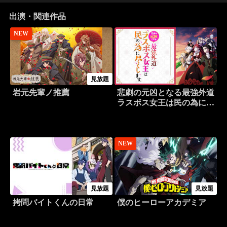
出演・関連作品
NEW
見放題
岩元先輩ノ推薦
悲劇の元凶となる最強外道
ラスボス女王は民の為に尽
くします。
NEW
見放題
見放題
拷問バイトくんの日常
僕のヒーローアカデミア